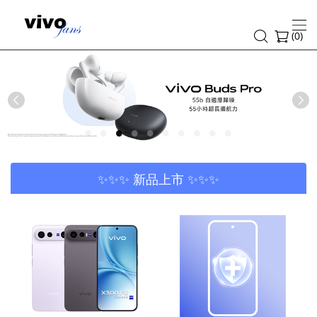
vivofans-
vivo
(
0
)
香
港
Previous
官
方
網
✨✨✨ 新品上市 ✨✨✨
上
商
店