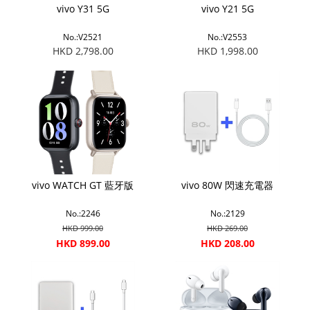
vivo Y31 5G
vivo Y21 5G
No.:V2521
No.:V2553
HKD 2,798.00
HKD 1,998.00
vivo WATCH GT 藍牙版
vivo 80W 閃速充電器
No.:2246
No.:2129
HKD 999.00
HKD 269.00
HKD 899.00
HKD 208.00