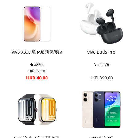
vivo X300 強化玻璃保護膜
vivo Buds Pro
No.:2265
No.:2276
HKD 69.00
HKD 40.00
HKD 399.00
vivo Watch GT 2藍牙版
vivo Y21 5G