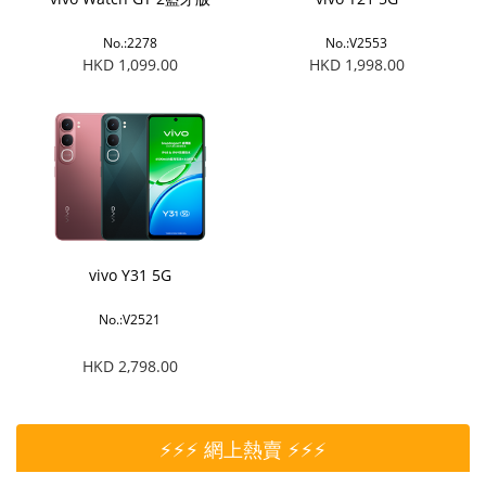
No.:2278
No.:V2553
HKD 1,099.00
HKD 1,998.00
vivo Y31 5G
No.:V2521
HKD 2,798.00
⚡⚡⚡ 網上熱賣 ⚡⚡⚡