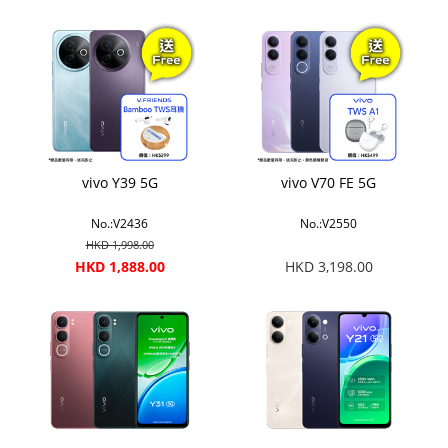
vivo Y39 5G
vivo V70 FE 5G
No.:V2436
No.:V2550
HKD 1,998.00
HKD 1,888.00
HKD 3,198.00