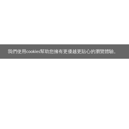
我們使用cookies幫助您擁有更優越更貼心的瀏覽體驗。
產品
購買須知
vivo 手機
購買流程
vivo 手機配件
付款說明
vivo 耳機產品
配送說明
V.FRIENDS 產品
常見問題
生活週邊
關於NFC