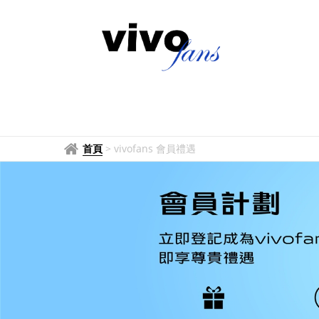
vivo
香
港
網
上
商
首頁
>
vivofans 會員禮遇
店
會
員
禮
遇