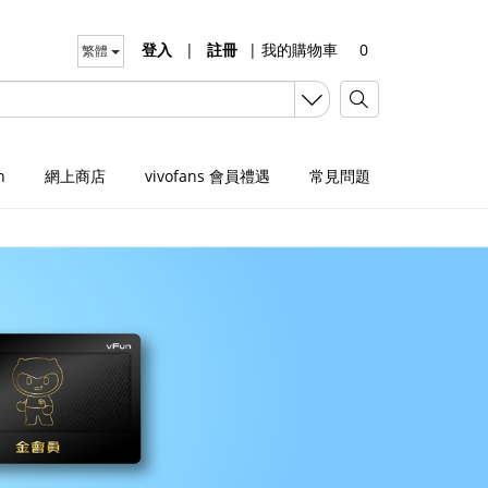
登入
|
註冊
|
我的購物車
0
繁體
n
網上商店
vivofans 會員禮遇
常見問題