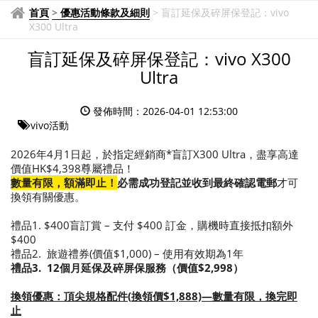
首頁
>
優惠活動條款及細則
>
盲訂延保及碎屏保登記：vivo
X300 Ultra
盲訂延保及碎屏保登記：vivo X300
Ultra
發佈時間：2026-04-01 12:53:00
vivo活動
2026年4月1日起，於指定經銷商*盲訂X300 Ultra，盡享高達
價值HK$4,398尊屬禮品！
數量有限，額滿即止！
必需成功登記並
收到最終確認電郵
才可
換領有關優惠。
禮品1. $400盲訂賞 – 支付 $400 訂金，購機時直接抵扣額外
$400
禮品2. 旅遊禮券(價值$1,000) – 使用有效期為1年
禮品3. 12個月延保及碎屏保服務（價值$2,998）
換領優惠：頂尖規格配件
(
換領價
$1,888)—數量有限，換完即
止