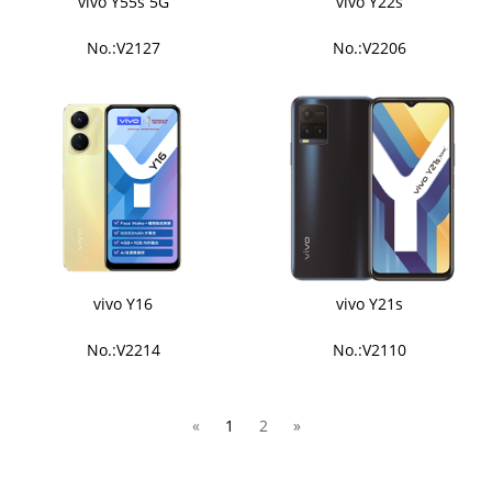
vivo Y55s 5G
vivo Y22s
No.:V2127
No.:V2206
vivo Y16
vivo Y21s
No.:V2214
No.:V2110
«
1
2
»