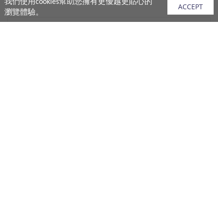
我們使用cookies幫助您擁有更優越更貼心的
ACCEPT
瀏覽體驗。
網站地圖
產品
vivo 手機
vivo 手機配件
vivo 耳機產品
V.FRIENDS 產品
生活週邊
購買須知
購買流程
付款說明
配送說明