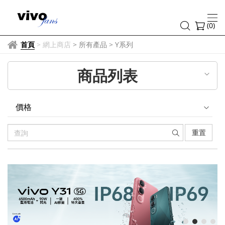
Y
系
(
0
)
列
首頁
>
網上商店
> 所有產品
>
Y系列
商品列表
價格
重置