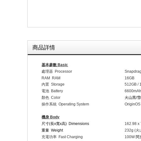
商品詳情
基本參數
Basic
處理器
Processor
Snapdrag
RAM RAM
16GB
內置
Storage
512GB / 
電池
Battery
6600mAh
顏色
Color
火山黑
/
雪
操作系統
Operating System
OriginOS 
機身
Body
尺寸
(
長
x
寬
x
高
) Dimensions
162.98 x
重量
Weight
232g (
火
充電功率
Fast Charging
100W
閃