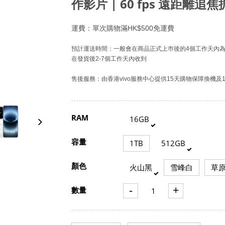
作影片 | 60 fps 遠距離追焦抓
運費：單次購物滿HK$500免運費
預計運送時間：一般會在商品正式上巿後的4個工作天內為
在發貨後2-7個工作天內收到
售後服務：由香港vivo服務中心提供15天購物保障換機及
RAM
16GB
容量
1TB
512GB
顏色
火山黑
雪峰白
草
-
+
數量