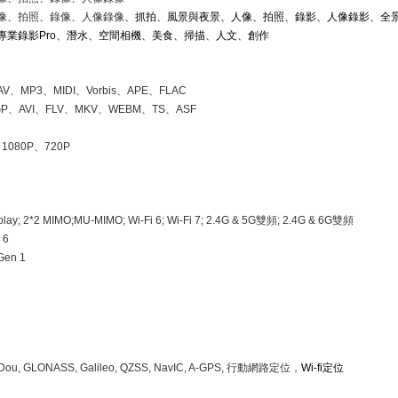
像、拍照、錄像、人像錄像
、抓拍、風景與夜景、人像、拍照、錄影、人像錄影、全
專業錄影
Pro
、潛水、空間相機、美食、掃描、人文、創作
AV
、
MP3
、
MIDI
、
Vorbis
、
APE
、
FLAC
GP
、
AVI
、
FLV
、
MKV
、
WEBM
、
TS
、
ASF
、
1080P
、
720P
play; 2*2 MIMO;MU-MIMO; Wi-Fi 6; Wi-Fi 7; 2.4G & 5G
雙頻
; 2.4G & 6G
雙頻
 6
Gen 1
Dou, GLONASS, Galileo, QZSS, NavIC, A-GPS,
行動網路定位，
Wi-fi
定位