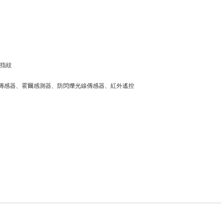
波指紋
傳感器、霍爾感測器、防閃爍光線傳感器、紅外遙控