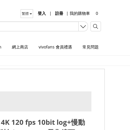
登入
|
註冊
|
我的購物車
0
繁體
n
網上商店
vivofans 會員禮遇
常見問題
120 fps 10bit log+慢動