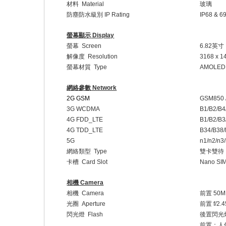
材料
Material
玻璃
防塵防水級別
IP Rating
IP68 & 6
螢幕顯示
Display
螢幕
Screen
6.82
英寸
解像度
Resolution
3168 x 1
螢幕材質
Type
AMOLED
網絡參數
Network
2G GSM
GSM850 
3G WCDMA
B1/B2/B4
4G FDD_LTE
B1/B2/B3
4G TDD_LTE
B34/B38/
5G
n1/n2/n3
網絡類型
Type
雙卡雙待
卡槽
Card Slot
Nano SIM
相機
Camera
相機
Camera
前置
50M
光圈
Aperture
前置
f/2.
閃光燈
Flash
後置閃光
前置：人