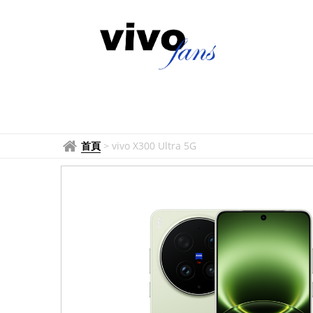
首頁
>
vivo X300 Ultra 5G