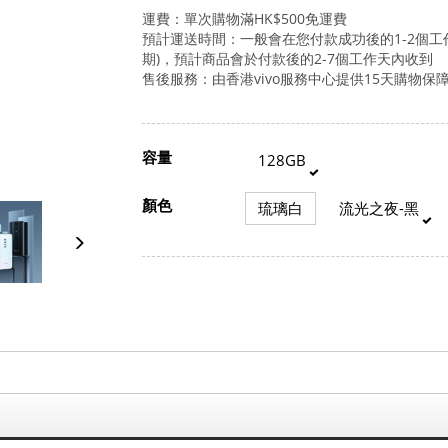
運費：單次購物滿
HK$500
免運費
預計運送時間：一般會在您付款成功後的
1-2
個工
期
)
，預計商品會於付款後的
2-7
個工作天內收到
售後服務：由香港
vivo
服務中心提供
15
天購物保
容量
128GB
顏色
琉璃白
流光之夜-黑