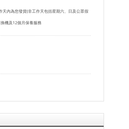
作天內為您發貨
(
非工作天包括星期六、日及公眾假
障換機及
12
個月保養服務