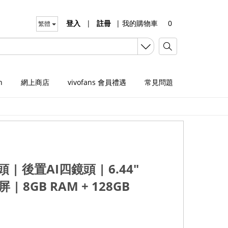
登入
|
註冊
|
我的購物車
0
繁體
n
網上商店
vivofans 會員禮遇
常見問題
頭
|
後置
AI
四鏡頭
| 6.44"
屏
| 8GB RAM + 128GB