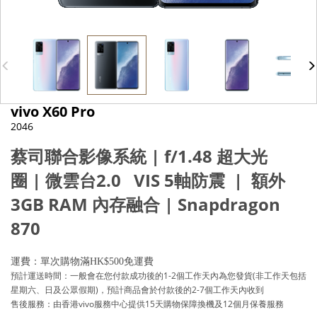
vivo X60 Pro
2046
蔡司聯合影像系統
| f/1.48
超大光
圈
|
微雲台
2.0 VIS 5
軸防震
|
額外
3GB RAM
內存融合
| Snapdragon
870
運費：單次購物滿HK$500免運費
預計運送時間：一般會在您付款成功後的1-2個工作天內為您發貨(非工作天包括
星期六、日及公眾假期)，預計商品會於付款後的2-7個工作天內收到
售後服務：由香港vivo服務中心提供15天購物保障換機及12個月保養服務