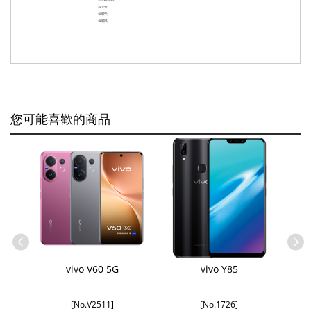
您可能喜歡的商品
犬工房聯乘
vivo V60 5G
vivo Y85
X
[No.V2511]
[No.1726]