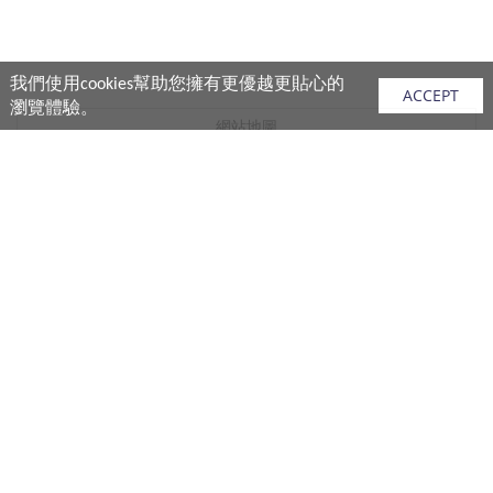
我們使用cookies幫助您擁有更優越更貼心的
ACCEPT
瀏覽體驗。
網站地圖
產品
vivo 手機
vivo 手機配件
vivo 耳機產品
V.FRIENDS 產品
生活週邊
購買須知
購買流程