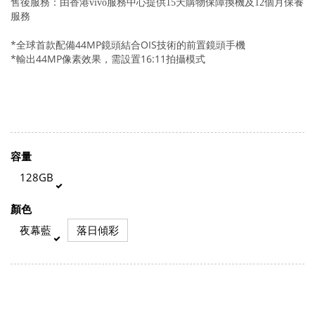
售後服務：由香港vivo服務中心提供15天購物保障換機及12個月保養
服務
*全球首款配備44MP鏡頭結合OIS技術的前置鏡頭手機
*輸出44MP像素效果，需設置16:11拍攝模式
容量
128GB
顏色
夜幕藍
落日傾彩