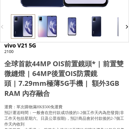
vivo V21 5G
2100
全球首款44MP OIS前置鏡頭*
| 前置雙
微縫燈
|
64MP後置OIS防震鏡
頭
| 7.29mm極薄5G手機
|
額外
3GB
RAM
內存融合
運費：單次購物滿HK$500免運費
預計運送時間：一般會在您付款成功後的1-2個工作天內為您發貨(非
工作天包括星期六、日及公眾假期)，預計商品會於付款後的2-7個工
作天內收到