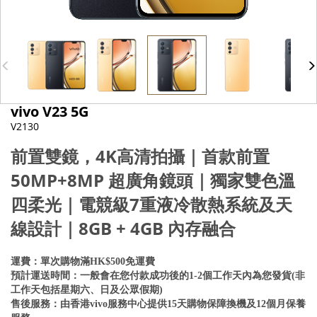
vivo V23 5G
V2130
前置雙鏡，4K高清拍攝｜首款前置
50MP+8MP 超廣角鏡頭｜獨家雙色溫
四柔光｜電競級7重液冷散熱系統及天
線設計｜8GB + 4GB 內存融合
運費：單次購物滿HK$500免運費
預計運送時間：一般會在您付款成功後的1-2個工作天內為您發貨(非
工作天包括星期六、日及公眾假期)
售後服務：由香港vivo服務中心提供15天購物保障換機及12個月保養