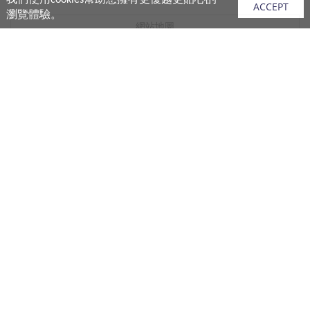
我們使用cookies幫助您擁有更優越更貼心的
ACCEPT
瀏覽體驗。
網站地圖
產品
vivo 手機
vivo 手機配件
vivo 耳機產品
V.FRIENDS 產品
生活週邊
購買須知
購買流程
付款說明
配送說明