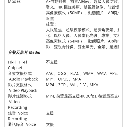
Modes
AF自動對焦、前置AI極夜、超級人像防震、
曝光、4K 攝錄美顏、雙視野錄像、前置慢動
高像素模式（50MP）、動態照片、AR萌拍
追焦
後置：
人眼追焦、超級夜景模式、超廣角夜景、超級
化、風格人像、人像虛化光斑、專業、文檔矯
高像素模式（64MP）、動態照片、AR萌拍
影、雙視野錄像、雙重曝光、全景、超級防震
音樂及影片 Media
Hi-Fi Hi-Fi
不支援
Chipset
音效支援格式
AAC、OGG、FLAC、WMA、WAV、APE、M
Audio Playback
MP1、OPUS、M4A
影片支援格式
MP4，3GP，AVI，FLV，MKV
Video Playback
影片錄製格式
MP4, 前置最高支援4K 30fps, 後置最高支援4K 
Video
Recording
錄音 Voice
支援
Recording
通話錄音 Voice
支援