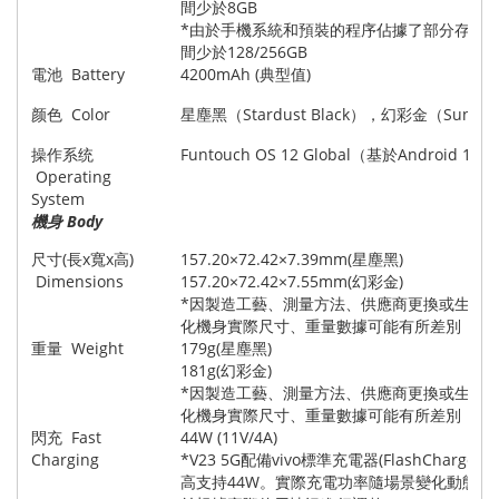
間少於8GB
*由於手機系統和預裝的程序佔據了部分存儲
間少於128/256GB
電池 Battery
4200mAh (典型值)
颜色 Color
星塵黑（Stardust Black），幻彩金（Sunshin
操作系统
Funtouch OS 12 Global（基於Android 12）
Operating
System
機身 Body
尺寸(長x寬x高)
157.20×72.42×7.39mm(星塵黑)
Dimensions
157.20×72.42×7.55mm(幻彩金)
*因製造工藝、測量方法、供應商更換或生產
化機身實際尺寸、重量數據可能有所差別
重量 Weight
179g(星塵黑)
181g(幻彩金)
*因製造工藝、測量方法、供應商更換或生產
化機身實際尺寸、重量數據可能有所差別
閃充 Fast
44W (11V/4A)
Charging
*V23 5G配備vivo標準充電器(FlashCharge適
高支持44W。實際充電功率隨場景變化動態調