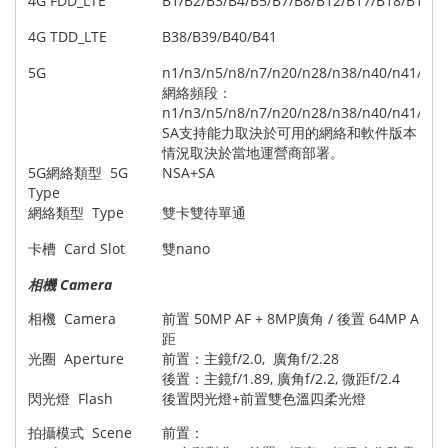
4G FDD_LTE
B1/B2/B3/B4/B5/B7/B8/B12/B17/B18/B19/B
4G TDD_LTE
B38/B39/B40/B41
5G
n1/n3/n5/n8/n7/n20/n28/n38/n40/n41/n77
網絡頻段：
n1/n3/n5/n8/n7/n20/n28/n38/n40/n41/n77
SA支持能力取決於可用的網絡和軟件版本，
情況取決於當地運營商部署。
5G網絡類型 5G
NSA+SA
Type
網絡類型 Type
雙卡雙待單通
卡槽 Card Slot
雙nano
相機 Camera
相機 Camera
前置 50MP AF + 8MP廣角 / 後置 64MP AF
距
光圈 Aperture
前置：主鏡f/2.0, 廣角f/2.28
後置：主鏡f/1.89, 廣角f/2.2, 微距f/2.4
閃光燈 Flash
後置閃光燈+前置雙色溫四柔光燈
拍攝模式 Scene
前置：