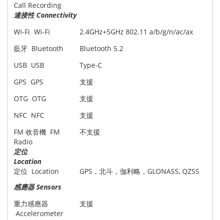
Call Recording
連接性 Connectivity
Wi-Fi Wi-Fi
2.4GHz+5GHz 802.11 a/b/g/n/ac/ax
藍牙 Bluetooth
Bluetooth 5.2
USB USB
Type-C
GPS GPS
支援
OTG OTG
支援
NFC NFC
支援
FM 收音機 FM
不支援
Radio
定位
Location
定位 Location
GPS，北斗，伽利略，GLONASS, QZSS
感應器 Sensors
重力感應器
支援
Accelerometer