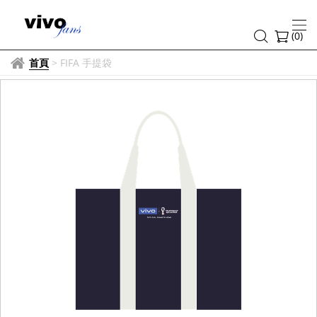
(
0
)
首頁
>
FIFA 手提袋