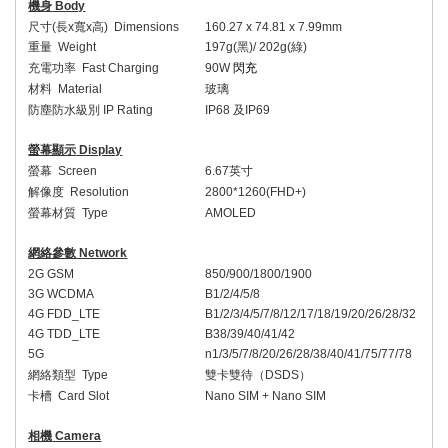
機身
Body
尺寸
(
長
x
寬
x
高
) Dimensions
16
0
.
27
x 7
4
.
81
x 7.
9
9mm
重量
Weight
197
g(
黑
)/
202
g(
綠
)
充電功率
Fast Charging
9
0W
閃充
材料
Material
玻璃
防塵防水級別
IP Rating
IP68
及
IP69
螢幕顯示
Display
螢幕
Screen
6.
67
英寸
解像度
Resolution
2
8
00*1
26
0(FHD+)
螢幕材質
Type
AMOLED
網絡參數
Network
2G GSM
850/900/1800/1900
3G WCDMA
B1/2/4/5/8
4G FDD_LTE
B1/2/3/4/5/7/8/
12/17/
18/19/20/26/28/
32
4G TDD_LTE
B38/39/40/41
/42
5G
n1/3/5/7/8/20/
26/
28/38/40/41/
75/
77/78
網絡類型
Type
雙卡雙待（
DSDS
）
卡槽
Card Slot
Nano SIM + Nano SIM
相機
Camera