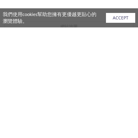
我們使用cookies幫助您擁有更優越更貼心的
ACCEPT
瀏覽體驗。
網站地圖
產品
vivo 手機
vivo 手機配件
vivo 耳機產品
V.FRIENDS 產品
生活週邊
購買須知
購買流程
付款說明