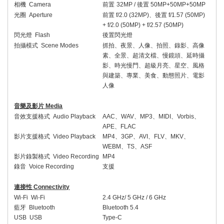
相機
Camera
前置
32
MP /
後置
50MP+
50
MP
+50MP
光圈
Aperture
前置
f/2.
0
(
32
MP)
、後置
f/1.
57
(50MP)
+ f/2.
0
(
50
MP)
+ f/2.57 (50MP)
閃光燈
Flash
後置閃光燈
拍攝模式
Scene Modes
抓拍、夜景、人像、拍照、錄影、高像
素、全景、超清文檔、慢鏡頭、延時攝
影、時光慢門、超級月亮、星空、風格
與建築、專業、美食、動態照片、電影
人像
音樂及影片
Media
音效支援格式
Audio Playback
AAC
、
WAV
、
MP3
、
MIDI
、
Vorbis
、
APE
、
FLAC
影片支援格式
Video Playback
MP4
、
3GP
、
AVI
、
FLV
、
MKV
、
WEBM
、
TS
、
ASF
影片錄製格式
Video Recording
MP4
錄音
Voice Recording
支援
連接性
Connectivity
Wi-Fi Wi-Fi
2.4 GHz/ 5 GHz
/ 6 GHz
藍牙
Bluetooth
Bluetooth 5.
4
USB USB
Type-C