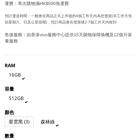
運費：單次購物滿HK$500免運費
預計運送時間：
一般會在商品正式上巿後的4個工作天內為您發貨(非工作天包
括星期六、日及公眾假期)，預計商品會在發貨後2-7個工作天內收到
售後服務：由香港vivo服務中心提供15天購物保障換機及12個月保
養服務
RAM
16GB
容量
512GB
顏色
星雲黑 (3)
森林綠
數量