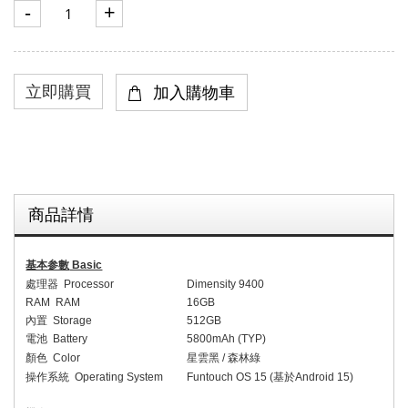
-
+
商品詳情
基本参數
Basic
處理器
Processor
Dimensity 9400
RAM RAM
1
6
GB
內置
Storage
512
GB
電池
Battery
5
8
00mAh (
TYP
)
顏色
Colo
r
星雲黑
/
森林綠
操作系統
Operating System
Funtouch OS 1
5 (
基於
Android 15)