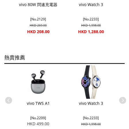
vivo 80W 閃速充電器
vivo Watch 3
[No.2129]
[No.2233]
HKD 269.00
HKD 1,998.00
HKD 208.00
HKD 1,288.00
熱賣推薦
G
vivo TWS A1
vivo Watch 3
[No.2209]
[No.2233]
HKD 499.00
HKD 1,998.00