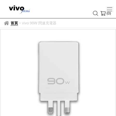
(
0
)
首頁
>
vivo 90W 閃速充電器