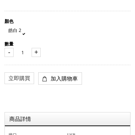
顏色
皓白 2
數量
-
+
商品詳情