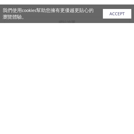
我們使用cookies幫助您擁有更優越更貼心的
ACCEPT
瀏覽體驗。
網站地圖
產品
vivo 手機
vivo 手機配件
vivo 耳機產品
V.FRIENDS 產品
生活週邊
購買須知
購買流程
付款說明