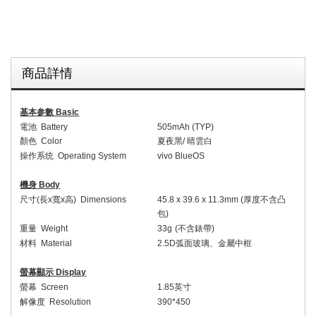
商品詳情
基本参數
Basic
電池
Battery
5
05
mAh (
TYP
)
顏色
Color
夏夜黑
/
晴雲白
操作系统
Operating System
vivo Blue
OS
機身
Body
尺寸
(
長
x
寬
x
高
) Dimensions
45.8
x
39.6
x
11.3
mm (
厚度不含凸
包
)
重量
Weight
33
g
(
不含錶帶
)
材料
Material
2.5D
弧面玻璃、金屬中框
螢幕顯示
Display
螢幕
Screen
1.85
英寸
解像度
Resolution
390
*
450