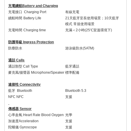
充電續航
Battery and Charging
充電接口
Charging Port
有線充電
續航時間
Battery Life
21天藍牙至長使用場景；
10
天藍牙
模式
常規使用場景
充電時間
Charging time
充滿＜
2
小時
(25
℃室溫環境下
)
防護等級
Ingress Protection
防塵防水
游泳級防水
(5ATM)
通話
Calls
通話類型
Call Type
藍牙通話
麥克風
/
揚聲器
Microphone/Speaker
標準配備
連接性
Connectivity
藍牙
Bluetooth
Bluetooth 5.
3
NFC NFC
支援
傳感器
Sensor
心率血氧
Heart Rate Blood Oxygen
光學
加速度
Acceleration
支援
陀螺儀
Gyroscope
支援