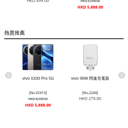
HKD 499.00
HKD 6,998.00
HKD 5,888.00
熱賣推薦
vivo X200 Pro 5G
vivo 90W 閃速充電器
[No.V2413]
[No.2244]
HKD 279.00
HKD 8,998.00
HKD 5,888.00