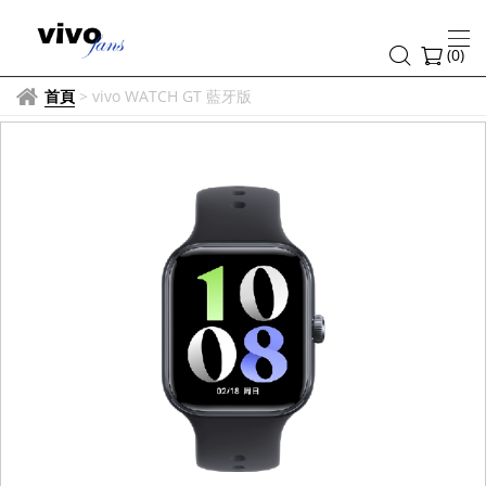
(
0
)
首頁
>
vivo WATCH GT 藍牙版