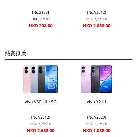
[No.2129]
[No.V2512]
HKD 269.00
HKD 2,798.00
HKD 208.00
HKD 2,688.00
熱賣推薦
vivo V60 Lite 5G
vivo Y21d
[No.V2512]
[No.V2520]
HKD 2,798.00
HKD 1,198.00
HKD 2,688.00
HKD 1,088.00