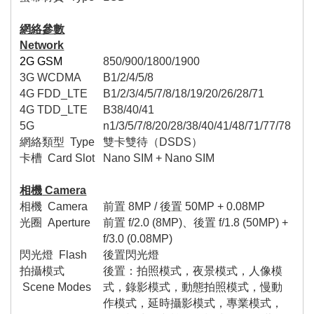
網絡參數
Network
2G GSM
850/900/1800/1900
3G WCDMA
B1/2/4/5/8
4G FDD_LTE
B1/2/3/4/5/7/8/18/19/20/
2
6/28
/71
4G TDD_LTE
B38/40/41
5G
n1/3/5/7/8/20/28/
3
8
/
40/41
/48
/
71/
77/78
網絡類型
Type
雙卡雙待（
DSDS
）
卡槽
Card Slot
Nano SIM + Nano SIM
相機
Camera
相機
Camera
前置
8
MP /
後置
50MP
+ 0.08MP
光圈
Aperture
前置
f/2.0 (8MP)
、後置
f/1.8 (50MP) +
f/3.0 (0.08MP)
閃光燈
Flash
後置閃光燈
拍攝模式
後置：拍照模式，夜景模式，人像模
Scene Modes
式，錄影模式，動態拍照模式，慢動
作模式，延時攝影模式，專業模式，