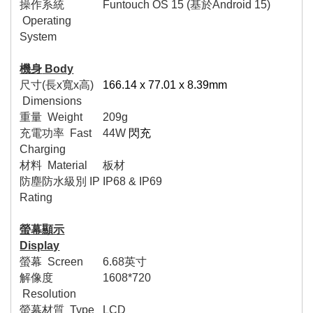
操作系統
Funtouch OS 1
5 (
基於
An
droid 15)
Operating
System
機身
Body
尺寸
(
長
x
寬
x
高
)
166.14 x 77.01 x 8.39mm
Dimensions
重量
Weight
209g
充電功率
Fast
44W
閃充
Charging
材料
Material
板材
防塵防水級別
IP
IP6
8 & IP69
Rating
螢幕顯示
Display
螢幕
Screen
6.68
英寸
解像度
1608*720
Resolution
螢幕材質
Type
LCD