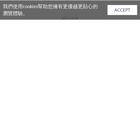
我們使用cookies幫助您擁有更優越更貼心的
ACCEPT
瀏覽體驗。
網站地圖
產品
vivo 手機
vivo 手機配件
vivo 耳機產品
V.FRIENDS 產品
生活週邊
購買須知
購買流程
付款說明
配送說明