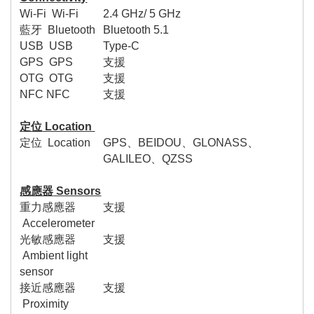
Wi-Fi Wi-Fi
2.4 GHz/ 5 GHz
藍牙
Bluetooth
Bluetooth 5.1
USB USB
Type-C
GPS GPS
支援
OTG OTG
支援
NFC NFC
支援
定位
Location
定位
Location
GPS
、
BEIDOU
、
GLONASS
、
GALILEO
、
QZSS
感應器
Sensors
重力感應器
支援
Accelerometer
光敏感應器
支援
Ambient light
sensor
接近感應器
支援
Proximity