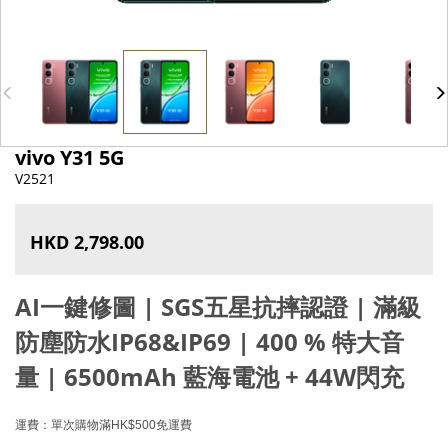
vivo Y31 5G
V2521
HKD 2,798.00
AI一鍵修圖 |
SGS五星抗摔認證
|
滿級
防塵防水IP68&IP69
|
400 % 特大音
量
|
6500mAh 藍海電池 + 44W閃充
運費：單次購物滿HK$500免運費