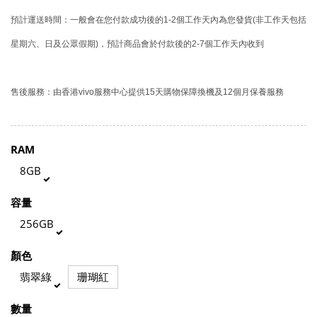
預計運送時間：一般會在您付款成功後的1-2個工作天內為您發貨(非工作天包括
星期六、日及公眾假期)，預計商品會於付款後的2-7個工作天內收到
售後服務：由香港vivo服務中心提供15天購物保障換機及12個月保養服務
RAM
8GB
容量
256GB
顏色
翡翠綠
珊瑚紅
數量