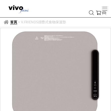
(
0
)
首頁
>
V.FRIENDS摺疊式食物保溫墊