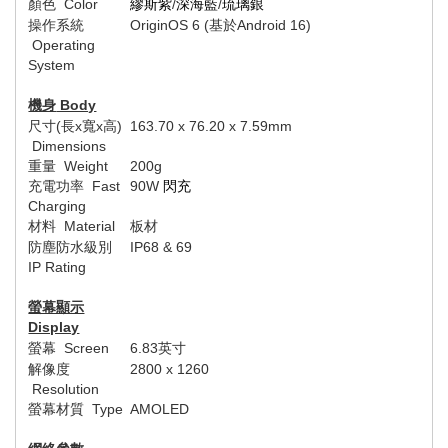
顏色
Color
繆斯紫
/
深海藍
/
琉璃銀
操作系統
Origin
OS
6
(
基於
And
roid 16)
Operating
System
機身
Body
尺寸
(
長
x
寬
x
高
)
163.70 x 76.20 x 7.59mm
Dimensions
重量
Weight
200g
充電功率
Fast
9
0W
閃充
Charging
材料
Material
板材
防塵防水級別
IP6
8 & 69
IP Rating
螢幕顯示
Display
螢幕
Screen
6.
83
英寸
解像度
2
800 x 1260
Resolution
螢幕材質
Type
AMOLED