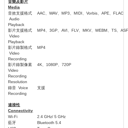
音樂及影片
Media
音效支援格式
AAC
、
WAV
、
MP3
、
MIDI
、
Vorbis
、
APE
、
FLAC
Audio
Playback
影片支援格式
MP4
、
3GP
、
AVI
、
FLV
、
MKV
、
WEBM
、
TS
、
AS
Video
Playback
影片錄製格式
MP4
Video
Recording
影片錄製像素
4K
、
1080P
、
720P
Video
Recording
Resolution
錄音
Voice
支援
Recording
連接性
Connectivity
Wi-Fi
2.4 GHz/ 5 GHz
藍牙
Bluetooth 5.4