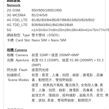
網絡參數
Network
2G GSM
850/900/1800/1900
3G WCDMA
B1/2/4/5
/
8
4G FDD_LTE
B1/B2/B3/B4/B5/B7/B8/B19/B20/B28/B32
4G TDD_LTE
B38/B40/B41/B42/B43/B48
5G
n1/n3/n5/n7/n8/n20/n28/n38/n40/n41/n75/n77/n7
網絡類型
Type
雙卡雙待（
DSDS
）
卡槽
Card Slot
Nano SIM + Nano SIM
相機
Camera
相機
Camera
前置
32
MP /
後置
200
MP+
8
MP
光圈
Aperture
前置
f/2.
2
(
32
MP)
、後置
f/1.
88
(
200
MP) + f/2.
2
(
8
MP)
閃光燈
Flash
後置閃光燈
拍攝模式
前置：夜景，人像，拍照，錄影，微電影，高像
Scene Modes
素，動態照片，雙視野錄影
後置： 經典負片風格
,
魔法換天
,
全焦段人像
,
夜
景，人像，拍照，錄影，微電影，高像素，全景，
超清文件，慢鏡頭，延時攝影，超級月亮，星空
,
專
業，抓拍
,
美食，雙視野錄影，動態照片