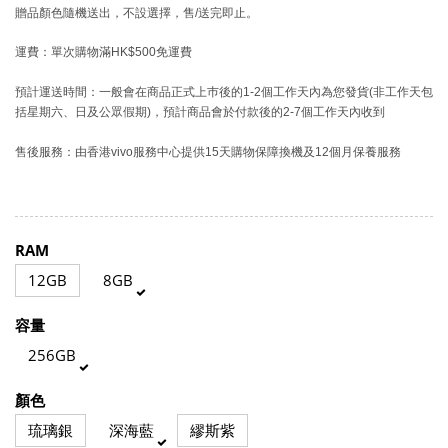
贈品顏色隨機送出，不設選擇，售/送完即止。
運費：單次購物滿HK$500免運費
預計運送時間：一般會在商品正式上巿後的1-2個工作天內為您發貨(非工作天包
括星期六、日及公眾假期)，預計商品會於付款後的2-7個工作天內收到
售後服務：由香港vivo服務中心提供15天購物保障換機及12個月保養服務
RAM
12GB
8GB
容量
256GB
顏色
琉璃銀
深海藍
繆斯紫