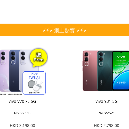
⚡⚡⚡ 網上熱賣 ⚡⚡⚡
vivo V70 FE 5G
vivo Y31 5G
No.:V2550
No.:V2521
HKD 3,198.00
HKD 2,798.00