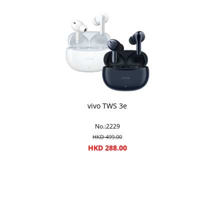
vivo TWS 3e
No.:2229
HKD 499.00
HKD 288.00