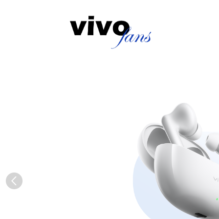
vivofans-
vivo
香
港
官
方
網
上
商
店
Previous