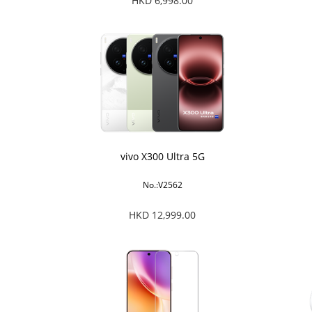
HKD 6,998.00
vivo X300 Ultra 5G
No.:V2562
HKD 12,999.00