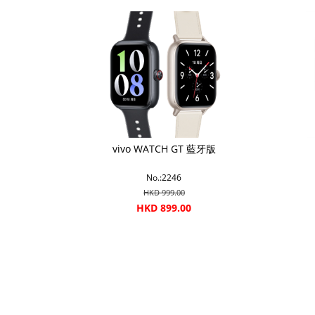
vivo WATCH GT 藍牙版
No.:2246
HKD 999.00
HKD 899.00