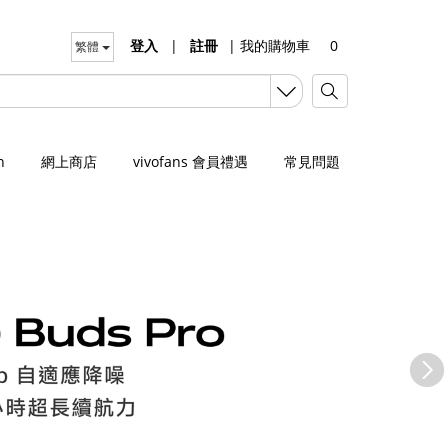
登入
|
註冊
|
我的購物車
0
繁體
n
網上商店
vivofans 會員禮遇
常見問題