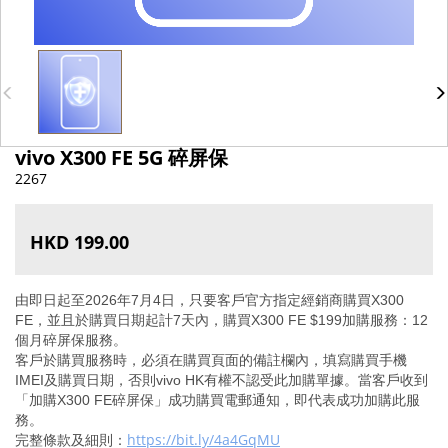
vivo X300 FE 5G 碎屏保
2267
HKD 199.00
由即日起至
2026
年
7
月
4
日，只要客戶官方指定經銷商購買
X300
FE
，並且於購買日期起計
7
天內，購買
X300 FE $199
加購服務：
12
個月碎屏保服務。
客戶於購買服務時，必須在購買頁面的備註欄內，填寫購買手機
IMEI
及購買日期，否則
vivo HK
有權不認受此加購單據。當客戶收到
「加購
X300 FE
碎屏保」成功購買電郵通知，即代表成功加購此服
務。
https://bit.ly/4a4GqMU
完整條款及細則：