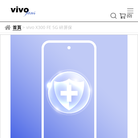
(
0
)
首頁
>
vivo X300 FE 5G 碎屏保