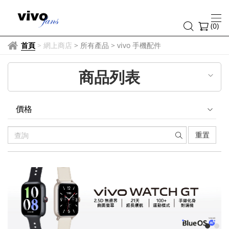
vivo
手
(
0
)
機
首頁
>
網上商店
> 所有產品
>
vivo 手機配件
配
商品列表
件
價格
重置